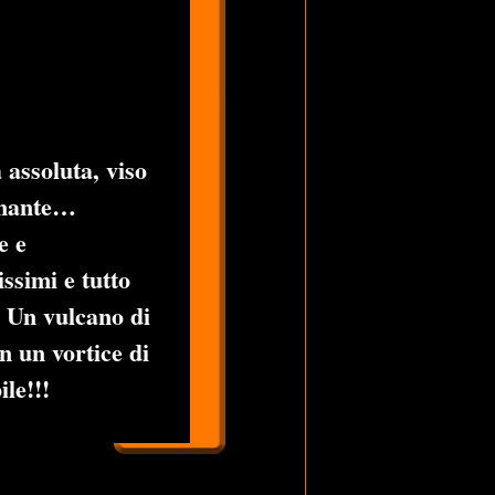
 assoluta, viso
ionante…
e e
ssimi e tutto
! Un vulcano di
n un vortice di
le!!!