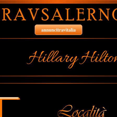
annuncitravitalia
Hillary Hilto